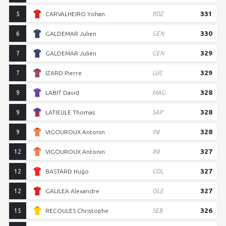
331
5
CARVALHEIRO Yohan
RDZ
330
6
GALDEMAR Julien
GEN
329
7
GALDEMAR Julien
GEN
329
7
IZARD Pierre
LUC
328
9
LABIT David
MAG
328
9
LATIEULE Thomas
SAP
328
9
VIGOUROUX Antonin
INI
327
12
VIGOUROUX Antonin
INI
327
12
BASTARD Hugo
COL
327
12
GALILEA Alexandre
OLE
326
15
RECOULES Christophe
SEB