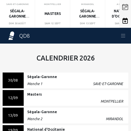
SAVE-ET-GARONNE
MONTPELLIER
MIRANDOL
A DÉFINIR
SÉGALA-
SÉGALA-
NATIONA
MASTERS
GARONNE
GARONNE
D'OCCITAN
MANCHE 1
MANCHE 2
DIM 30 AOÛT
SAM 12 SEPT
DIM 13 SEPT
SAM 19 SEPT
QD8
CALENDRIER 2026
Ségala-Garonne
30/08
Manche 1
SAVE-ET-GARONNE
Masters
12/09
MONTPELLIER
Ségala-Garonne
13/09
Manche 2
MIRANDOL
National d'Occitanie
19/09