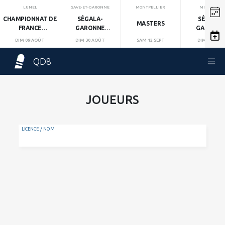
LUNEL
SAVE-ET-GARONNE
MONTPELLIER
MIRANDOL
CHAMPIONNAT DE
SÉGALA-
SÉGALA-
MASTERS
FRANCE
GARONNE
GARONN
INDIVIDUEL
MANCHE 1
MANCHE 2
DIM 09 AOÛT
DIM 30 AOÛT
SAM 12 SEPT
DIM 13 SEPT
QD8
JOUEURS
LICENCE / NOM