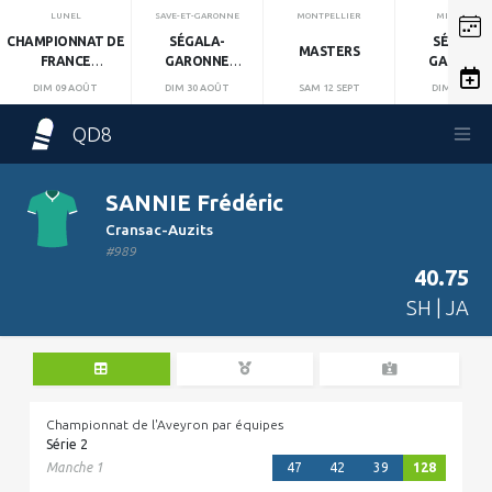
LUNEL
SAVE-ET-GARONNE
MONTPELLIER
MIRANDOL
CHAMPIONNAT DE
SÉGALA-
SÉGALA-
MASTERS
FRANCE
GARONNE
GARONN
INDIVIDUEL
MANCHE 1
MANCHE 2
DIM 09 AOÛT
DIM 30 AOÛT
SAM 12 SEPT
DIM 13 SEPT
QD8
SANNIE Frédéric
Cransac-Auzits
#989
40.75
SH | JA
Championnat de l'Aveyron par équipes
Série 2
Manche 1
47
42
39
128