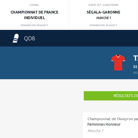
LUNEL
SAVE-ET-GARONNE
CHAMPIONNAT DE FRANCE
SÉGALA-GARONNE
INDIVIDUEL
MANCHE 1
DIMANCHE 09 AOÛT
DIMANCHE 30 AOÛT
QD8
T
St
#6
RÉSULTATS 2
Championnat de l'Aveyron pa
Féminines Honneur
Manche 1