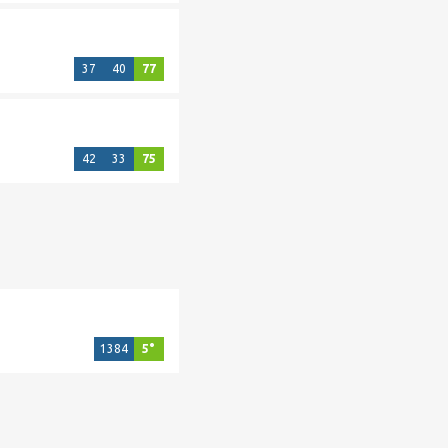
37
40
77
42
33
75
1384
5°