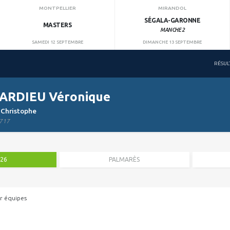
MONTPELLIER
MIRANDOL
SÉGALA-GARONNE
MASTERS
MANCHE 2
SAMEDI 12 SEPTEMBRE
DIMANCHE 13 SEPTEMBRE
RÉSUL
ARDIEU Véronique
 Christophe
717
026
PALMARÈS
r équipes