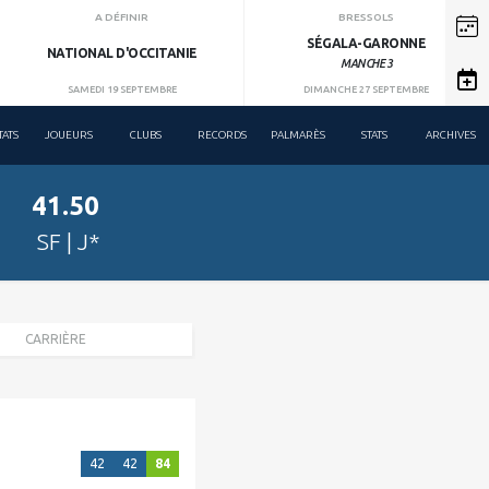
A DÉFINIR
BRESSOLS
SÉGALA-GARONNE
NATIONAL D'OCCITANIE
MANCHE 3
SAMEDI 19 SEPTEMBRE
DIMANCHE 27 SEPTEMBRE
TATS
JOUEURS
CLUBS
RECORDS
PALMARÈS
STATS
ARCHIVES
41.50
SF | J*
CARRIÈRE
42
42
84