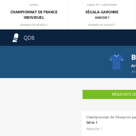
LUNEL
SAVE-ET-GARONNE
CHAMPIONNAT DE FRANCE
SÉGALA-GARONNE
INDIVIDUEL
MANCHE 1
DIMANCHE 09 AOÛT
DIMANCHE 30 AOÛT
QD8
B
Ar
#6
RÉSULTATS 2
Championnat de l'Aveyron pa
Série 1
Manche 1