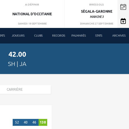
A DÉFINIR
BRESSOLS
SÉGALA-GARONNE
NATIONAL D'OCCITANIE
MANCHE 3
SAMEDI 19 SEPTEMBRE
DIMANCHE 27 SEPTEMBRE
TATS
JOUEURS
CLUBS
RECORDS
PALMARÈS
STATS
ARCHIVES
42.00
SH | JA
CARRIÈRE
52
40
46
138