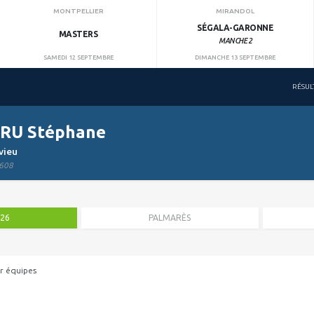
MONTPELLIER
MIRANDOL
SÉGALA-GARONNE
MASTERS
MANCHE 2
SAMEDI 12 SEPTEMBRE
DIMANCHE 13 SEPTEMBRE
RÉSUL
RU Stéphane
vieu
608
026
PALMARÈS
r équipes