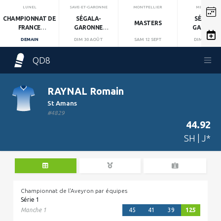
LUNEL
SAVE-ET-GARONNE
MONTPELLIER
MIRANDOL
CHAMPIONNAT DE
SÉGALA-
SÉGALA-
MASTERS
FRANCE
GARONNE
GARONN
INDIVIDUEL
MANCHE 1
MANCHE 2
DEMAIN
DIM 30 AOÛT
SAM 12 SEPT
DIM 13 SEPT
QD8
RAYNAL Romain
St Amans
#4829
44.92
SH | J*
Championnat de l'Aveyron par équipes
Série 1
Manche 1
45
41
39
125