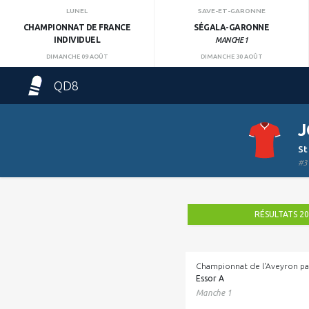
LUNEL
SAVE-ET-GARONNE
CHAMPIONNAT DE FRANCE
SÉGALA-GARONNE
INDIVIDUEL
MANCHE 1
DIMANCHE 09 AOÛT
DIMANCHE 30 AOÛT
QD8
J
St
#3
RÉSULTATS 2
Championnat de l'Aveyron pa
Essor A
Manche 1