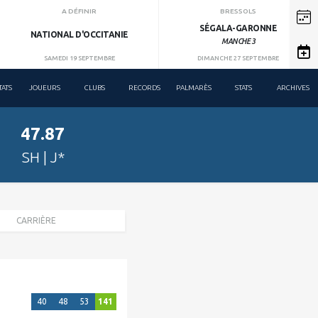
A DÉFINIR
BRESSOLS
SÉGALA-GARONNE
NATIONAL D'OCCITANIE
MANCHE 3
SAMEDI 19 SEPTEMBRE
DIMANCHE 27 SEPTEMBRE
TATS
JOUEURS
CLUBS
RECORDS
PALMARÈS
STATS
ARCHIVES
47.87
SH | J*
CARRIÈRE
40
48
53
141