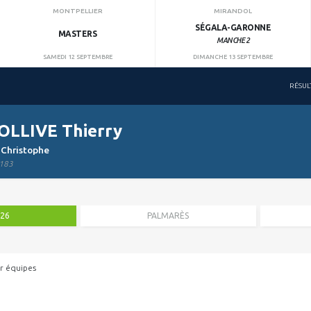
MONTPELLIER
MIRANDOL
SÉGALA-GARONNE
MASTERS
MANCHE 2
SAMEDI 12 SEPTEMBRE
DIMANCHE 13 SEPTEMBRE
RÉSUL
OLLIVE Thierry
 Christophe
183
026
PALMARÈS
r équipes