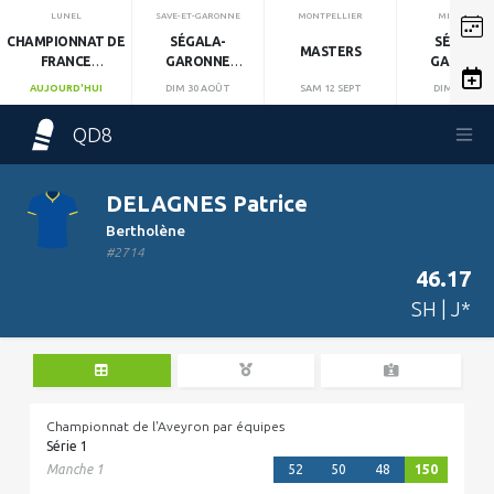
LUNEL
SAVE-ET-GARONNE
MONTPELLIER
MIRANDOL
CHAMPIONNAT DE
SÉGALA-
SÉGALA-
MASTERS
FRANCE
GARONNE
GARONN
INDIVIDUEL
MANCHE 1
MANCHE 2
AUJOURD'HUI
DIM 30 AOÛT
SAM 12 SEPT
DIM 13 SEPT
QD8
DELAGNES Patrice
Bertholène
#2714
46.17
SH | J*
Championnat de l'Aveyron par équipes
Série 1
Manche 1
52
50
48
150