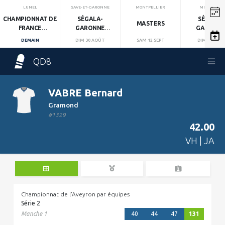
LUNEL
SAVE-ET-GARONNE
MONTPELLIER
MIRANDOL
CHAMPIONNAT DE
SÉGALA-
SÉGALA-
MASTERS
FRANCE
GARONNE
GARONN
INDIVIDUEL
MANCHE 1
MANCHE 2
DEMAIN
DIM 30 AOÛT
SAM 12 SEPT
DIM 13 SEPT
QD8
VABRE Bernard
Gramond
#1329
42.00
VH | JA
Championnat de l'Aveyron par équipes
Série 2
Manche 1
40
44
47
131