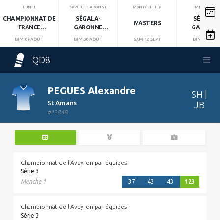
LUNEL
SAVE-ET-GARONNE
MONTPELLIER
MIRANDOL
CHAMPIONNAT DE
SÉGALA-
SÉGALA-
MASTERS
FRANCE
GARONNE
GARONN
INDIVIDUEL
MANCHE 1
MANCHE 2
DIM 09 AOÛT
DIM 30 AOÛT
SAM 12 SEPT
DIM 13 SEPT
QD8
PEGUES Alexandre
SH |
St Amans
JB
#12848
Championnat de l'Aveyron par équipes
Série 3
Manche 1
37
43
43
123
Championnat de l'Aveyron par équipes
Série 3