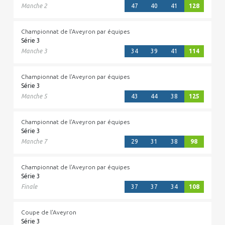
Manche 2
47
40
41
128
Championnat de l'Aveyron par équipes
Série 3
Manche 3
34
39
41
114
Championnat de l'Aveyron par équipes
Série 3
Manche 5
43
44
38
125
Championnat de l'Aveyron par équipes
Série 3
Manche 7
29
31
38
98
Championnat de l'Aveyron par équipes
Série 3
Finale
37
37
34
108
Coupe de l'Aveyron
Série 3