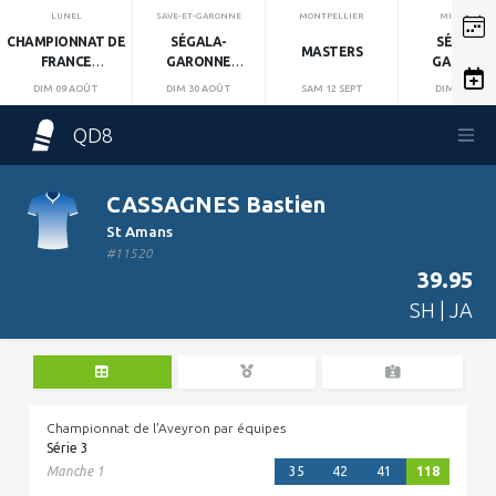
LUNEL
SAVE-ET-GARONNE
MONTPELLIER
MIRANDOL
CHAMPIONNAT DE
SÉGALA-
SÉGALA-
MASTERS
FRANCE
GARONNE
GARONN
INDIVIDUEL
MANCHE 1
MANCHE 2
DIM 09 AOÛT
DIM 30 AOÛT
SAM 12 SEPT
DIM 13 SEPT
QD8
CASSAGNES Bastien
St Amans
#11520
39.95
SH | JA
Championnat de l'Aveyron par équipes
Série 3
Manche 1
35
42
41
118