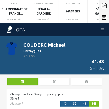
LUNEL
SAVE-ET-GARONNE
MONTPELLIER
MIRANDOL
CHAMPIONNAT DE
SÉGALA-
SÉGALA-
MASTERS
FRANCE
GARONNE
GARONN
INDIVIDUEL
MANCHE 1
MANCHE 2
DIM 09 AOÛT
DIM 30 AOÛT
SAM 12 SEPT
DIM 13 SEPT
QD8
COUDERC Mickael
Entraygues
#115181
41.48
SH | JA
Championnat de l'Aveyron par équipes
Série 1
Manche 1
43
52
48
143