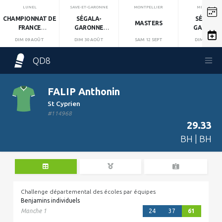
LUNEL
SAVE-ET-GARONNE
MONTPELLIER
MIRANDOL
CHAMPIONNAT DE
SÉGALA-
SÉGALA-
MASTERS
FRANCE
GARONNE
GARONN
INDIVIDUEL
MANCHE 1
MANCHE 2
DIM 09 AOÛT
DIM 30 AOÛT
SAM 12 SEPT
DIM 13 SEPT
QD8
FALIP Anthonin
St Cyprien
#114968
29.33
BH | BH
Challenge départemental des écoles par équipes
Benjamins individuels
Manche 1
24
37
61