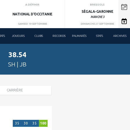
A DÉFINIR
BRESSOLS
SÉGALA-GARONNE
NATIONAL D'OCCITANIE
MANCHE 3
SAMEDI 19 SEPTEMBRE
DIMANCHE 27 SEPTEMBRE
TATS
JOUEURS
CLUBS
RECORDS
PALMARÈS
STATS
ARCHIVES
38.54
SH | JB
CARRIÈRE
35
30
35
100