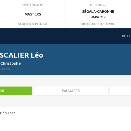
MONTPELLIER
MIRANDOL
SÉGALA-GARONNE
MASTERS
MANCHE 2
SAMEDI 12 SEPTEMBRE
DIMANCHE 13 SEPTEMBRE
RÉSUL
SCALIER Léo
 Christophe
14756
026
PALMARÈS
r équipes