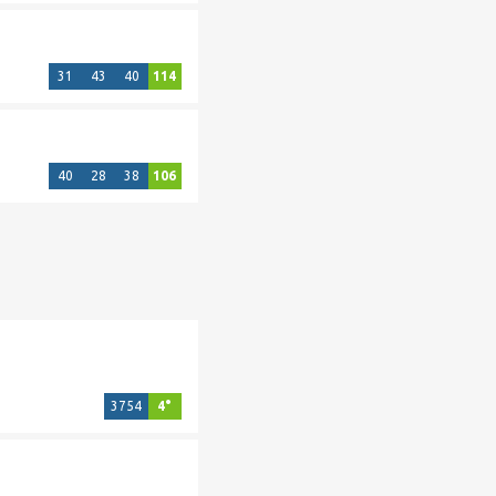
31
43
40
114
40
28
38
106
3754
4°