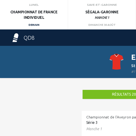
LUNEL
SAVE-ET-GARONNE
CHAMPIONNAT DE FRANCE
SÉGALA-GARONNE
INDIVIDUEL
MANCHE 1
DEMAIN
DIMANCHE 30 AOÛT
QD8
E
St
#1
RÉSULTATS 2
Championnat de l'Aveyron pa
Série 3
Manche 1