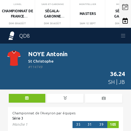
LUNEL
SAVE-ET-GARONNE
MONTPELLIER
MIRANDOL
CHAMPIONNAT DE
SÉGALA-
SÉGALA-
MASTERS
FRANCE
GARONNE
GARONN
INDIVIDUEL
MANCHE 1
MANCHE 2
DIM 09 AOÛT
DIM 30 AOÛT
SAM 12 SEPT
DIM 13 SEPT
QD8
NOYE Antonin
St Christophe
#114749
36.24
SH | JB
Championnat de l'Aveyron par équipes
Série 3
Manche 1
35
31
39
105