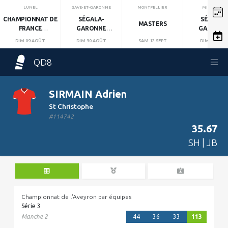
LUNEL
SAVE-ET-GARONNE
MONTPELLIER
MIRANDOL
CHAMPIONNAT DE
SÉGALA-
SÉGALA-
MASTERS
FRANCE
GARONNE
GARONN
INDIVIDUEL
MANCHE 1
MANCHE 2
DIM 09 AOÛT
DIM 30 AOÛT
SAM 12 SEPT
DIM 13 SEPT
QD8
SIRMAIN Adrien
St Christophe
#114742
35.67
SH | JB
Championnat de l'Aveyron par équipes
Série 3
Manche 2
44
36
33
113