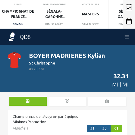
LUNEL
SAVE-ET-GARONNE
MONTPELLIER
MIRANDOL
CHAMPIONNAT DE
SÉGALA-
SÉGALA-
MASTERS
FRANCE
GARONNE
GARONN
INDIVIDUEL
MANCHE 1
MANCHE 2
DEMAIN
DIM 30 AOÛT
SAM 12 SEPT
DIM 13 SEPT
QD8
BOYER MADRIERES Kylian
St Christophe
#113934
32.31
MI | MI
Championnat de l'Aveyron par équipes
Minimes Promotion
Manche 1
31
30
61